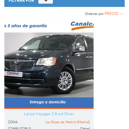
FILTRAR POR
PRECIO
Ordenar por
▲▼
Lancia
Voyager
2.8 crd Silver
ZONA:
Las Rozas de Madrid
(
Madrid
)
COMBUSTIBLE:
Diésel