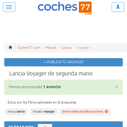
Despl
Coches77.com
Marcas
Lancia
Voyager
+ PUBLICA TU ANUNCIO
Lancia Voyager de segunda mano
×
Hemos encontrado
1 anuncio
Estos son los filtros aplicados en la búsqueda:
Marca:
lancia
Modelo:
voyager
Borrar todos los filtros activos